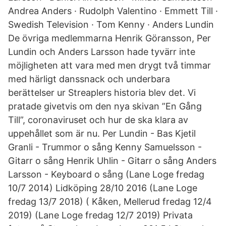
Andrea Anders · Rudolph Valentino · Emmett Till ·
Swedish Television · Tom Kenny · Anders Lundin
De övriga medlemmarna Henrik Göransson, Per
Lundin och Anders Larsson hade tyvärr inte
möjligheten att vara med men drygt två timmar
med härligt danssnack och underbara
berättelser ur Streaplers historia blev det. Vi
pratade givetvis om den nya skivan ”En Gång
Till”, coronaviruset och hur de ska klara av
uppehållet som är nu. Per Lundin - Bas Kjetil
Granli - Trummor o sång Kenny Samuelsson -
Gitarr o sång Henrik Uhlin - Gitarr o sång Anders
Larsson - Keyboard o sång (Lane Loge fredag
10/7 2014) Lidköping 28/10 2016 (Lane Loge
fredag 13/7 2018) ( Kåken, Mellerud fredag 12/4
2019) (Lane Loge fredag 12/7 2019) Privata