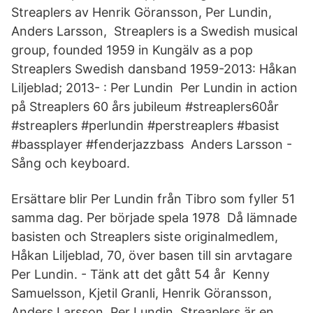
Streaplers av Henrik Göransson, Per Lundin,
Anders Larsson, Streaplers is a Swedish musical
group, founded 1959 in Kungälv as a pop
Streaplers Swedish dansband 1959-2013: Håkan
Liljeblad; 2013- : Per Lundin Per Lundin in action
på Streaplers 60 års jubileum #streaplers60år
#streaplers #perlundin #perstreaplers #basist
#bassplayer #fenderjazzbass Anders Larsson -
Sång och keyboard.
Ersättare blir Per Lundin från Tibro som fyller 51
samma dag. Per började spela 1978 Då lämnade
basisten och Streaplers siste originalmedlem,
Håkan Liljeblad, 70, över basen till sin arvtagare
Per Lundin. - Tänk att det gått 54 år Kenny
Samuelsson, Kjetil Granli, Henrik Göransson,
Anders Larsson, Per Lundin. Streaplers är en