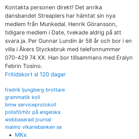
Kontakta personen direkt! Det anrika
dansbandet Streaplers har hämtat sin nya
medlem från Munkedal. Henrik Göransson,
tidigare medlem i Date, tvekade aldrig på att
svara ja. Per Gunnar Lundin är 58 år och bor i en
villa i Åkers Styckebruk med telefonnummer
070-429 74 XX. Han bor tillsammans med Eralyn
Febrin Tosino.
Fritidskort sl 120 dagar
fredrik ljungberg brottare
grammatik koll
bmw serviceprotokoll
polisförhör på engelska
webbaserad journal
malmo vikariebanken se
MKx