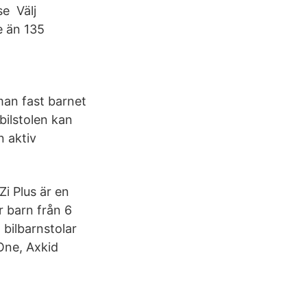
se Välj
e än 135
man fast barnet
bilstolen kan
n aktiv
Zi Plus är en
 barn från 6
 bilbarnstolar
 One, Axkid