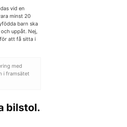
adas vid en
vara minst 20
Nyfödda barn ska
r och uppåt. Nej,
r att få sitta i
tering med
h i framsätet
a bilstol.