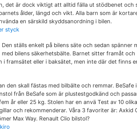
 det är dock viktigt att alltid fälla ut stödbenet och 
 barnets ålder, längd och vikt. Alla barn som är kortar
nvända en särskild skyddsanordning i bilen.
er styck
Den ställs enkelt på bilens säte och sedan spänner 
med bilens säkerhetsbälte. Barnet sitter framåt och 
 i framsätet eller i baksätet, men inte där det finns e
utan den skall fästas med bilbälte och remmar. BeSafe i
nstol från BeSafe som är plustestgodkänd och passar
fem år eller 25 kg. Stolen har en anvä Test av 10 olika
gillar och rekommenderar. Våra 3 favoriter är: Axkid
ömer Max Way. Renault Clio bilstol?
kiro