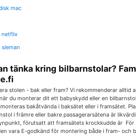
disk mac
 netflix
n sleman
n tänka kring bilbarnstolar? Fami
e.fi
ra stolen - bak eller fram? Vi rekommenderar alltid a
när du monterar dit ett babyskydd eller en bilbarnst
 monteras bakåtvända i baksätet eller i framsätet. Pl
stol i främre eller bakre passagerarsätena är likvärdi
npunkt, förutsatt att framsätets krockkudde är För a
len vara E-godkänd för montering både i fram- och b