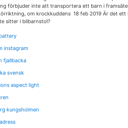
g förbjuder inte att transportera ett barn i framsätet
örriktning, om krockkuddens 18 feb 2019 Är det ett br
 sitter i bilbarnstol?
battery
om instagram
 fjallbacka
ka svensk
ions aspect light
gren
berg kungsholmen
 adress