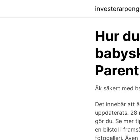
investerarpenga
Hur d
babysk
Parent
Åk säkert med ba
Det innebär att 
uppdaterats. 28 m
gör du. Se mer tip
en bilstol i frams
fotogalleri. Även