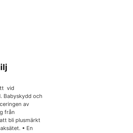
lj
tt vid
ol. Babyskydd och
aceringen av
g från
tt bli plusmärkt
aksätet. • En