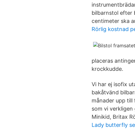
instrumentbrädan,
bilbarnstol efter
centimeter ska a
Rörlig kostnad p
placeras antingen
krockkudde.
Vi har ej isofix 
bakåtvänd bilbar
månader upp till 
som vi verkligen 
Minikid, Britax R
Lady butterfly se