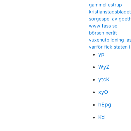
gammel estrup
kristianstadsblade
sorgespel av goet
www fass se
börsen neråt
vuxenutbildning las
varför fick staten 
yp
WyZl
ytcK
xyO
hEpg
Kd