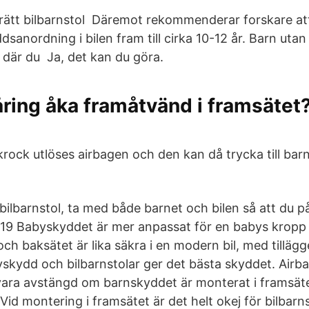
 rätt bilbarnstol Däremot rekommenderar forskare a
sanordning i bilen fram till cirka 10-12 år. Barn utan
 där du Ja, det kan du göra.
åring åka framåtvänd i framsätet?
krock utlöses airbagen och den kan då trycka till barn
bilbarnstol, ta med både barnet och bilen så att du p
9 Babyskyddet är mer anpassat för en babys kropp ä
ch baksätet är lika säkra i en modern bil, med tillägg
kydd och bilbarnstolar ger det bästa skyddet. Airba
ara avstängd om barnskyddet är monterat i framsät
Vid montering i framsätet är det helt okej för bilbarn