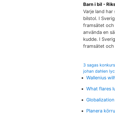
Barn i bil - R
Varje land har
bilstol. I Sver
framsätet och
använda en sär
kudde. I Sverig
framsätet och
3 sagas konkurs
johan dahlen lyc
Wallenius wi
What flares l
Globalizatio
Planera körru