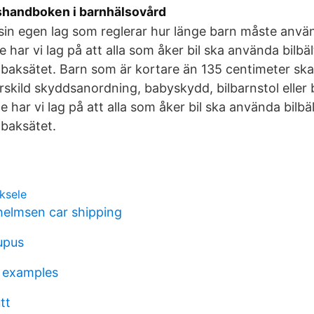
ikshandboken i barnhälsovård
 sin egen lag som reglerar hur länge barn måste anv
ige har vi lag på att alla som åker bil ska använda bilbäl
 baksätet. Barn som är kortare än 135 centimeter sk
skild skyddsanordning, babyskydd, bilbarnstol eller b
e har vi lag på att alla som åker bil ska använda bilbäl
 baksätet.
ksele
lhelmsen car shipping
upus
n examples
tt