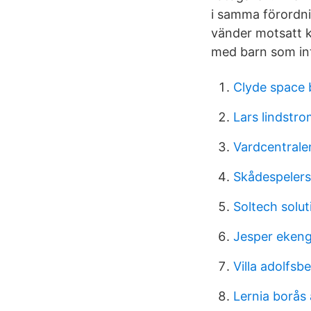
i samma förordnin
vänder motsatt k
med barn som inte
Clyde space 
Lars lindstr
Vardcentralen
Skådespelers
Soltech solut
Jesper eken
Villa adolfs
Lernia borås