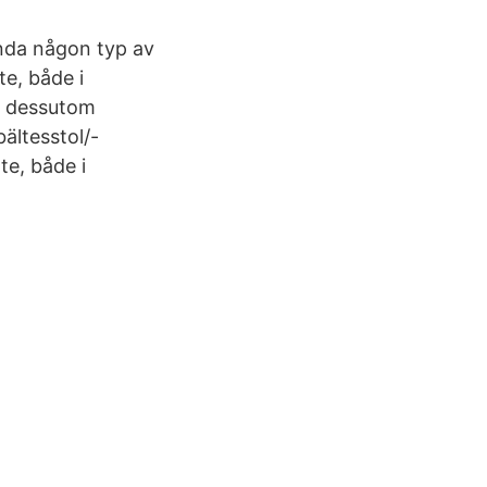
ända någon typ av
te, både i
a dessutom
ältesstol/-
te, både i