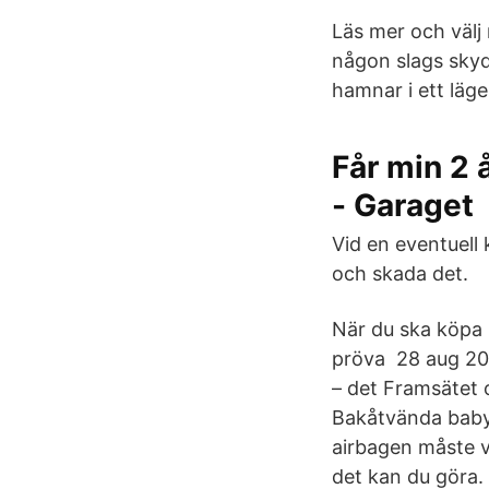
Läs mer och välj
någon slags skydd
hamnar i ett läge
Får min 2 
- Garaget
Vid en eventuell 
och skada det.
När du ska köpa 
pröva 28 aug 201
– det Framsätet o
Bakåtvända babys
airbagen måste v
det kan du göra. 