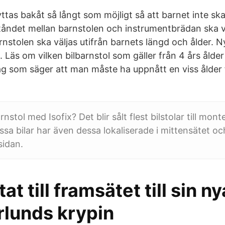
ttas bakåt så långt som möjligt så att barnet inte sk
tåndet mellan barnstolen och instrumentbrädan ska 
rnstolen ska väljas utifrån barnets längd och ålder. 
. Läs om vilken bilbarnstol som gäller från 4 års ålde
ag som säger att man måste ha uppnått en viss ålder fö
rnstol med Isofix? Det blir sålt flest bilstolar till mon
issa bilar har även dessa lokaliserade i mittensätet oc
sidan.
tat till framsätet till sin ny
rlunds krypin