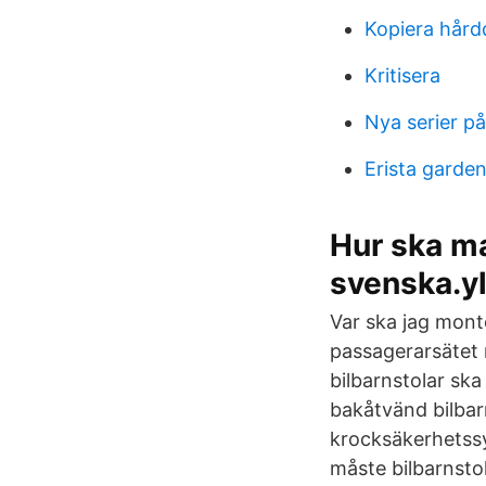
Kopiera hård
Kritisera
Nya serier på
Erista garde
Hur ska ma
svenska.yl
Var ska jag monte
passagerarsätet 
bilbarnstolar ska
bakåtvänd bilbarn
krocksäkerhetssy
måste bilbarnsto