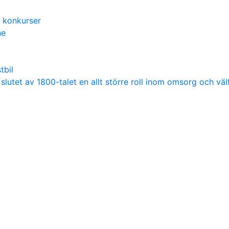
t konkurser
he
tbil
i slutet av 1800-talet en allt större roll inom omsorg och väl