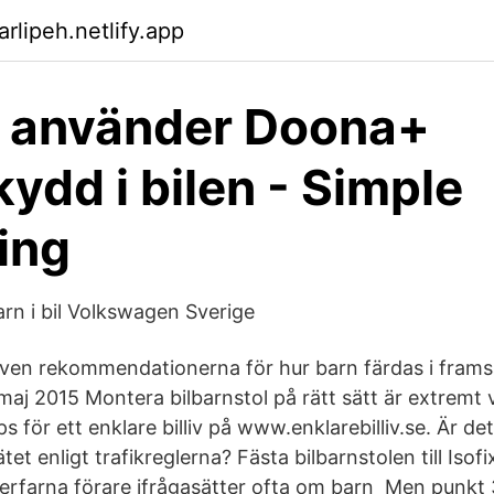
rlipeh.netlify.app
u använder Doona+
ydd i bilen - Simple
ing
rn i bil Volkswagen Sverige
även rekommendationerna för hur barn färdas i frams
aj 2015 Montera bilbarnstol på rätt sätt är extremt v
s för ett enklare billiv på www.enklarebilliv.se. Är det
ätet enligt trafikreglerna? Fästa bilbarnstolen till Iso
 erfarna förare ifrågasätter ofta om barn Men punkt 3