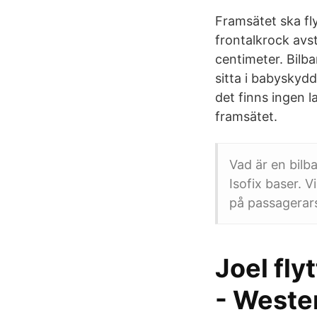
Framsätet ska fly
frontalkrock avs
centimeter. Bilba
sitta i babyskydd
det finns ingen l
framsätet.
Vad är en bilba
Isofix baser. V
på passagerar
Joel flyt
- Weste