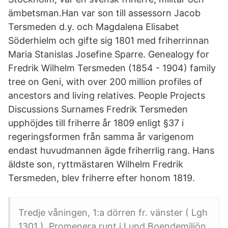
ämbetsman.Han var son till assessorn Jacob
Tersmeden d.y. och Magdalena Elisabet
Söderhielm och gifte sig 1801 med friherrinnan
Maria Stanislas Josefine Sparre. Genealogy for
Fredrik Wilhelm Tersmeden (1854 - 1904) family
tree on Geni, with over 200 million profiles of
ancestors and living relatives. People Projects
Discussions Surnames Fredrik Tersmeden
upphöjdes till friherre år 1809 enligt §37 i
regeringsformen från samma år varigenom
endast huvudmannen ägde friherrlig rang. Hans
äldste son, ryttmästaren Wilhelm Fredrik
Tersmeden, blev friherre efter honom 1819.
Tredje våningen, 1:a dörren fr. vänster ( Lgh
1301 ). Promenera runt i Lund Boendemiljön