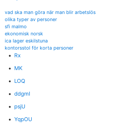
vad ska man göra när man blir arbetslös
olika typer av personer
sfi malmo
ekonomisk norsk
ica lager eskilstuna
kontorsstol för korta personer
Rx
MK
LOQ
ddgmI
psjU
YqpOU