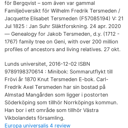
för Bergqvist – som även var gammal
Familjeöversikt för Wilhelm Fredrik Tersmeden /
Jacquette Elisabet Tersmeden (​F57085194) V: 21
Jul 1825 : Jan Suhr Släktforskning. 24 apr. 2020
— Genealogy for Jakob Tersmeden, d.y. (1712 -
1767) family tree on Geni, with over 200 million
profiles of ancestors and living relatives. 27 okt.
Lunds universitet, 2016-12-02 ISBN
9789198370614 : Minibok: Sommarutflykt till
Frövi år 1870 Knut Tersmeden E-bok. Carl-
Fredrik Axel Tersmeden har sin bostad på
Almstad Mangården som ligger i postorten
Söderköping som tillhör Norrköpings kommun.
Han bor i ett område som tillhör Västra
Vikbolandets församling.
Europa universalis 4 review